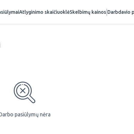
siūlymai
Atlyginimo skaičiuoklė
Skelbimų kainos
Darbdavio p
i
Darbo pasiūlymų nėra