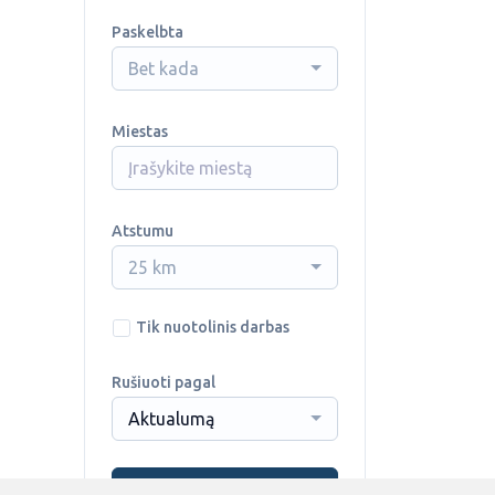
Paskelbta
Bet kada
Miestas
Atstumu
25 km
Tik nuotolinis darbas
Rušiuoti pagal
Aktualumą
Ieškoti