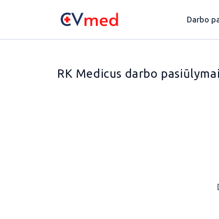
Update cookies preferences
Darbo pa
RK Medicus darbo pasiūlyma