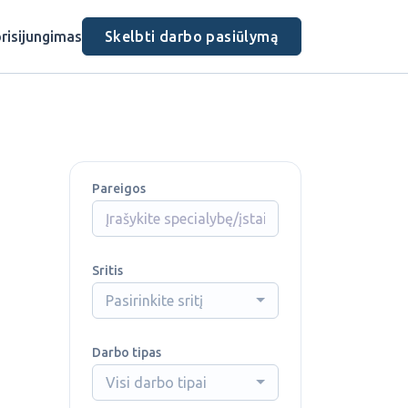
risijungimas
Skelbti darbo pasiūlymą
Pareigos
Sritis
Pasirinkite sritį
Darbo tipas
Visi darbo tipai