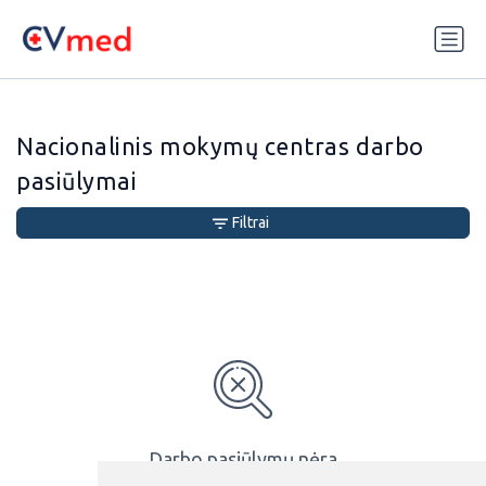
Update cookies preferences
Nacionalinis mokymų centras darbo
pasiūlymai
Filtrai
Darbo pasiūlymų nėra