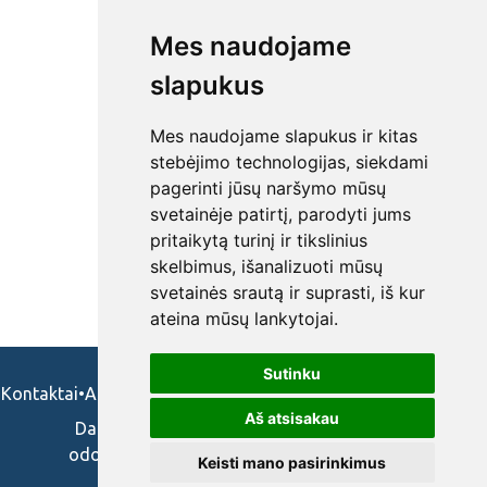
Mes naudojame
slapukus
Mes naudojame slapukus ir kitas
stebėjimo technologijas, siekdami
pagerinti jūsų naršymo mūsų
svetainėje patirtį, parodyti jums
pritaikytą turinį ir tikslinius
skelbimus, išanalizuoti mūsų
svetainės srautą ir suprasti, iš kur
ateina mūsų lankytojai.
Sutinku
Kontaktai
•
Apie mus
•
Naudojimosi taisykės
•
Privatumo politika
Aš atsisakau
Darbo skelbimai ir pasiūlymai: gydytojams,
odontologams, slaugytojams, veterinarams,
Keisti mano pasirinkimus
vaistininkams.