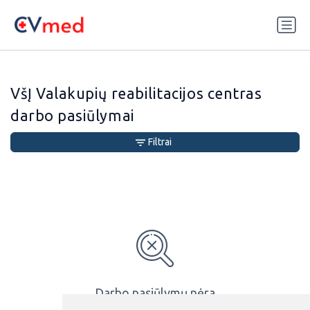
Update cookies preferences
VšĮ Valakupių reabilitacijos centras
darbo pasiūlymai
Filtrai
Darbo pasiūlymų nėra