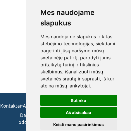
Mes naudojame
slapukus
Mes naudojame slapukus ir kitas
stebėjimo technologijas, siekdami
pagerinti jūsų naršymo mūsų
svetainėje patirtį, parodyti jums
pritaikytą turinį ir tikslinius
skelbimus, išanalizuoti mūsų
svetainės srautą ir suprasti, iš kur
ateina mūsų lankytojai.
Sutinku
Kontaktai
•
Apie mus
•
Naudojimosi taisykės
•
Privatumo politika
Aš atsisakau
Darbo skelbimai ir pasiūlymai: gydytojams,
odontologams, slaugytojams, veterinarams,
Keisti mano pasirinkimus
vaistininkams.