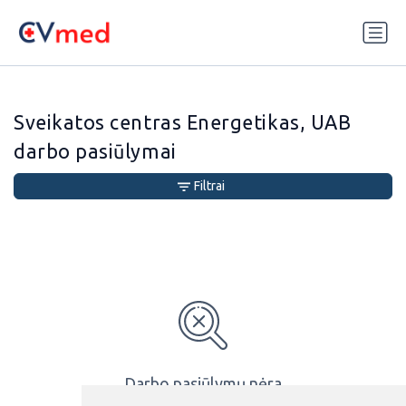
Update cookies preferences
Sveikatos centras Energetikas, UAB
darbo pasiūlymai
Filtrai
Darbo pasiūlymų nėra