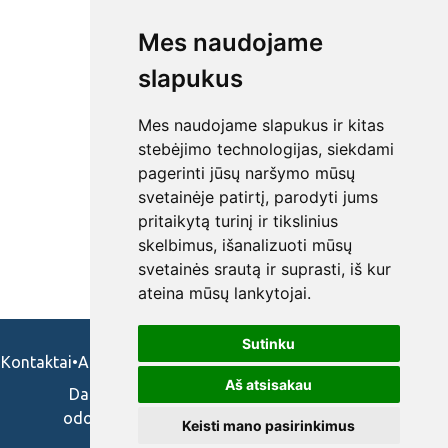
Mes naudojame
slapukus
Mes naudojame slapukus ir kitas
stebėjimo technologijas, siekdami
pagerinti jūsų naršymo mūsų
svetainėje patirtį, parodyti jums
pritaikytą turinį ir tikslinius
skelbimus, išanalizuoti mūsų
svetainės srautą ir suprasti, iš kur
ateina mūsų lankytojai.
Sutinku
Kontaktai
•
Apie mus
•
Naudojimosi taisykės
•
Privatumo politika
Aš atsisakau
Darbo skelbimai ir pasiūlymai: gydytojams,
odontologams, slaugytojams, veterinarams,
Keisti mano pasirinkimus
vaistininkams.