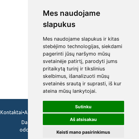
Darbo pasiūlymų nėra
Mes naudojame
slapukus
Mes naudojame slapukus ir kitas
stebėjimo technologijas, siekdami
pagerinti jūsų naršymo mūsų
svetainėje patirtį, parodyti jums
pritaikytą turinį ir tikslinius
skelbimus, išanalizuoti mūsų
svetainės srautą ir suprasti, iš kur
ateina mūsų lankytojai.
Sutinku
Kontaktai
•
Apie mus
•
Naudojimosi taisykės
•
Privatumo politika
Aš atsisakau
Darbo skelbimai ir pasiūlymai: gydytojams,
odontologams, slaugytojams, veterinarams,
Keisti mano pasirinkimus
vaistininkams.