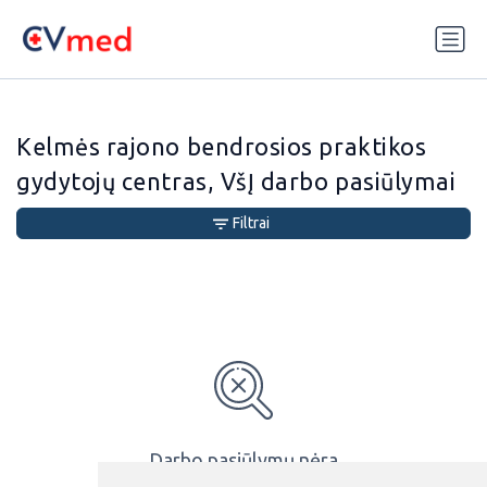
Update cookies preferences
Kelmės rajono bendrosios praktikos
gydytojų centras, VšĮ darbo pasiūlymai
Filtrai
Darbo pasiūlymų nėra