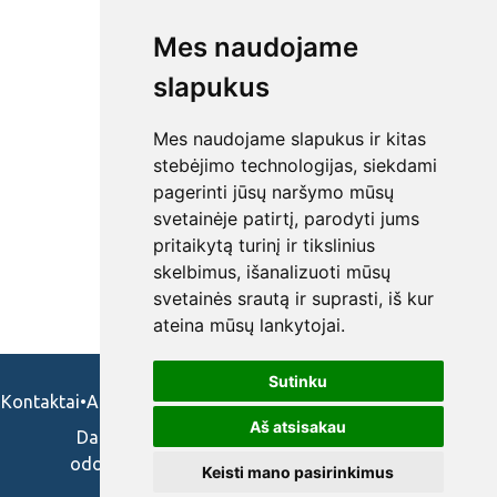
Mes naudojame
slapukus
Mes naudojame slapukus ir kitas
stebėjimo technologijas, siekdami
pagerinti jūsų naršymo mūsų
svetainėje patirtį, parodyti jums
pritaikytą turinį ir tikslinius
skelbimus, išanalizuoti mūsų
svetainės srautą ir suprasti, iš kur
ateina mūsų lankytojai.
Sutinku
Kontaktai
•
Apie mus
•
Naudojimosi taisykės
•
Privatumo politika
Aš atsisakau
Darbo skelbimai ir pasiūlymai: gydytojams,
odontologams, slaugytojams, veterinarams,
Keisti mano pasirinkimus
vaistininkams.