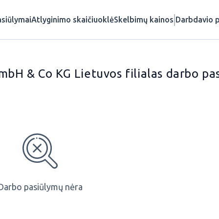
siūlymai
Atlyginimo skaičiuoklė
Skelbimų kainos
Darbdavio p
bH & Co KG Lietuvos filialas darbo pa
Darbo pasiūlymų nėra