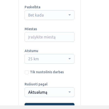
Paskelbta
Bet kada
Miestas
Atstumu
25 km
Tik nuotolinis darbas
Rušiuoti pagal
Aktualumą
Ieškoti