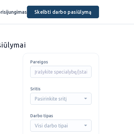
risijungimas
Skelbti darbo pasiūlymą
siūlymai
Pareigos
Sritis
Pasirinkite sritį
Darbo tipas
Visi darbo tipai