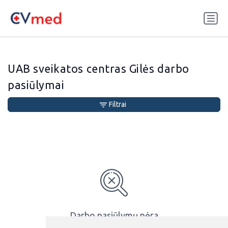
Update cookies preferences
UAB sveikatos centras Gilės darbo
pasiūlymai
Filtrai
Darbo pasiūlymų nėra