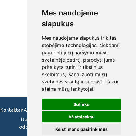
Mes naudojame
slapukus
Mes naudojame slapukus ir kitas
stebėjimo technologijas, siekdami
pagerinti jūsų naršymo mūsų
svetainėje patirtį, parodyti jums
pritaikytą turinį ir tikslinius
skelbimus, išanalizuoti mūsų
svetainės srautą ir suprasti, iš kur
ateina mūsų lankytojai.
Sutinku
Kontaktai
•
Apie mus
•
Naudojimosi taisykės
•
Privatumo politika
Aš atsisakau
Darbo skelbimai ir pasiūlymai: gydytojams,
odontologams, slaugytojams, veterinarams,
Keisti mano pasirinkimus
vaistininkams.