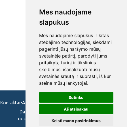
Mes naudojame
slapukus
Mes naudojame slapukus ir kitas
stebėjimo technologijas, siekdami
pagerinti jūsų naršymo mūsų
svetainėje patirtį, parodyti jums
pritaikytą turinį ir tikslinius
skelbimus, išanalizuoti mūsų
svetainės srautą ir suprasti, iš kur
ateina mūsų lankytojai.
Sutinku
Kontaktai
•
Apie mus
•
Naudojimosi taisykės
•
Privatumo politika
Aš atsisakau
Darbo skelbimai ir pasiūlymai: gydytojams,
odontologams, slaugytojams, veterinarams,
Keisti mano pasirinkimus
vaistininkams.