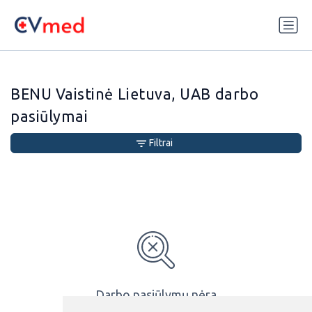
Update cookies preferences
BENU Vaistinė Lietuva, UAB darbo
pasiūlymai
Filtrai
Darbo pasiūlymų nėra