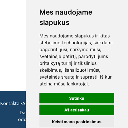
Mes naudojame
slapukus
Mes naudojame slapukus ir kitas
stebėjimo technologijas, siekdami
pagerinti jūsų naršymo mūsų
svetainėje patirtį, parodyti jums
pritaikytą turinį ir tikslinius
skelbimus, išanalizuoti mūsų
svetainės srautą ir suprasti, iš kur
ateina mūsų lankytojai.
Sutinku
Kontaktai
•
Apie mus
•
Naudojimosi taisykės
•
Privatumo politika
Aš atsisakau
Darbo skelbimai ir pasiūlymai: gydytojams,
odontologams, slaugytojams, veterinarams,
Keisti mano pasirinkimus
vaistininkams.