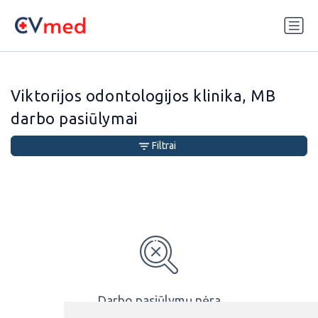
Update cookies preferences
Viktorijos odontologijos klinika, MB
darbo pasiūlymai
Filtrai
Darbo pasiūlymų nėra