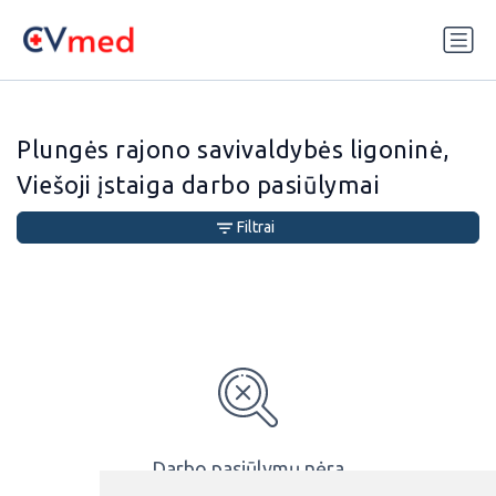
Update cookies preferences
Plungės rajono savivaldybės ligoninė,
Viešoji įstaiga darbo pasiūlymai
Filtrai
Darbo pasiūlymų nėra