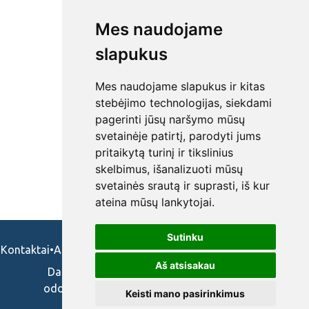
Mes naudojame
slapukus
Mes naudojame slapukus ir kitas
stebėjimo technologijas, siekdami
pagerinti jūsų naršymo mūsų
svetainėje patirtį, parodyti jums
pritaikytą turinį ir tikslinius
skelbimus, išanalizuoti mūsų
svetainės srautą ir suprasti, iš kur
ateina mūsų lankytojai.
Sutinku
Kontaktai
•
Apie mus
•
Naudojimosi taisykės
•
Privatumo politika
Aš atsisakau
Darbo skelbimai ir pasiūlymai: gydytojams,
odontologams, slaugytojams, veterinarams,
Keisti mano pasirinkimus
vaistininkams.