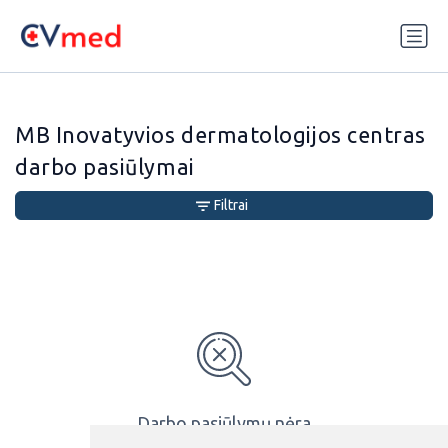
Update cookies preferences
MB Inovatyvios dermatologijos centras
darbo pasiūlymai
Filtrai
Darbo pasiūlymų nėra