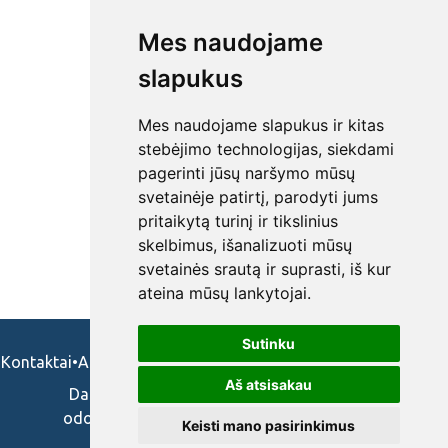
Mes naudojame
slapukus
Mes naudojame slapukus ir kitas
stebėjimo technologijas, siekdami
pagerinti jūsų naršymo mūsų
svetainėje patirtį, parodyti jums
pritaikytą turinį ir tikslinius
skelbimus, išanalizuoti mūsų
svetainės srautą ir suprasti, iš kur
ateina mūsų lankytojai.
Sutinku
Kontaktai
•
Apie mus
•
Naudojimosi taisykės
•
Privatumo politika
Aš atsisakau
Darbo skelbimai ir pasiūlymai: gydytojams,
odontologams, slaugytojams, veterinarams,
Keisti mano pasirinkimus
vaistininkams.