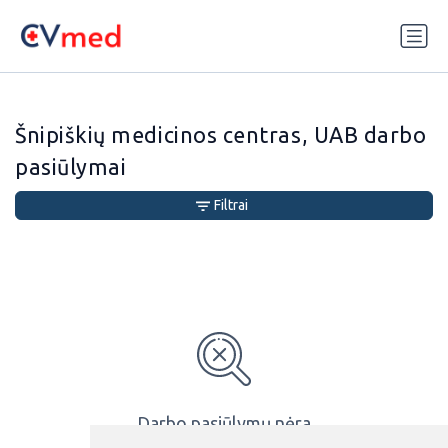
Update cookies preferences
Šnipiškių medicinos centras, UAB darbo
pasiūlymai
Filtrai
Darbo pasiūlymų nėra