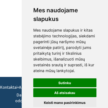
Mes naudojame
slapukus
Mes naudojame slapukus ir kitas
stebėjimo technologijas, siekdami
pagerinti jūsų naršymo mūsų
svetainėje patirtį, parodyti jums
pritaikytą turinį ir tikslinius
skelbimus, išanalizuoti mūsų
svetainės srautą ir suprasti, iš kur
ateina mūsų lankytojai.
Sutinku
Kontaktai
•
Apie mus
•
Naudojimosi taisykės
•
Privatumo politika
Aš atsisakau
Darbo skelbimai ir pasiūlymai: gydytojams,
odontologams, slaugytojams, veterinarams,
Keisti mano pasirinkimus
vaistininkams.