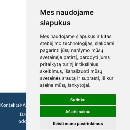
Mes naudojame
slapukus
Mes naudojame slapukus ir kitas
stebėjimo technologijas, siekdami
pagerinti jūsų naršymo mūsų
svetainėje patirtį, parodyti jums
pritaikytą turinį ir tikslinius
skelbimus, išanalizuoti mūsų
svetainės srautą ir suprasti, iš kur
ateina mūsų lankytojai.
Sutinku
Kontaktai
•
Apie mus
•
Naudojimosi taisykės
•
Privatumo politika
Aš atsisakau
Darbo skelbimai ir pasiūlymai: gydytojams,
odontologams, slaugytojams, veterinarams,
Keisti mano pasirinkimus
vaistininkams.