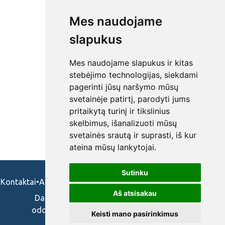
Mes naudojame
slapukus
Mes naudojame slapukus ir kitas
stebėjimo technologijas, siekdami
pagerinti jūsų naršymo mūsų
svetainėje patirtį, parodyti jums
pritaikytą turinį ir tikslinius
skelbimus, išanalizuoti mūsų
svetainės srautą ir suprasti, iš kur
ateina mūsų lankytojai.
Sutinku
Kontaktai
•
Apie mus
•
Naudojimosi taisykės
•
Privatumo politika
Aš atsisakau
Darbo skelbimai ir pasiūlymai: gydytojams,
odontologams, slaugytojams, veterinarams,
Keisti mano pasirinkimus
vaistininkams.