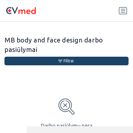
Update cookies preferences
MB body and face design darbo
pasiūlymai
Filtrai
Darbo pasiūlymų nėra