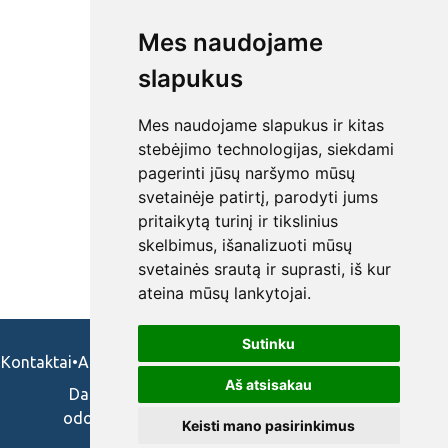
Mes naudojame
slapukus
Mes naudojame slapukus ir kitas
stebėjimo technologijas, siekdami
pagerinti jūsų naršymo mūsų
svetainėje patirtį, parodyti jums
pritaikytą turinį ir tikslinius
skelbimus, išanalizuoti mūsų
svetainės srautą ir suprasti, iš kur
ateina mūsų lankytojai.
Sutinku
Kontaktai
•
Apie mus
•
Naudojimosi taisykės
•
Privatumo politika
Aš atsisakau
Darbo skelbimai ir pasiūlymai: gydytojams,
odontologams, slaugytojams, veterinarams,
Keisti mano pasirinkimus
vaistininkams.