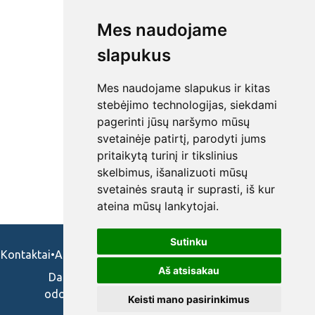
Mes naudojame
slapukus
Mes naudojame slapukus ir kitas
stebėjimo technologijas, siekdami
pagerinti jūsų naršymo mūsų
svetainėje patirtį, parodyti jums
pritaikytą turinį ir tikslinius
skelbimus, išanalizuoti mūsų
svetainės srautą ir suprasti, iš kur
ateina mūsų lankytojai.
Sutinku
Kontaktai
•
Apie mus
•
Naudojimosi taisykės
•
Privatumo politika
Aš atsisakau
Darbo skelbimai ir pasiūlymai: gydytojams,
odontologams, slaugytojams, veterinarams,
Keisti mano pasirinkimus
vaistininkams.