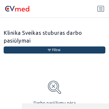
Update cookies preferences
Klinika Sveikas stuburas darbo
pasiūlymai
Filtrai
Darbo pasiūlymų nėra