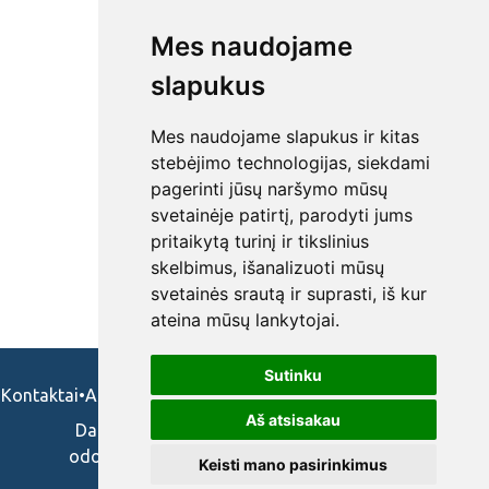
Mes naudojame
slapukus
Mes naudojame slapukus ir kitas
stebėjimo technologijas, siekdami
pagerinti jūsų naršymo mūsų
svetainėje patirtį, parodyti jums
pritaikytą turinį ir tikslinius
skelbimus, išanalizuoti mūsų
svetainės srautą ir suprasti, iš kur
ateina mūsų lankytojai.
Sutinku
Kontaktai
•
Apie mus
•
Naudojimosi taisykės
•
Privatumo politika
Aš atsisakau
Darbo skelbimai ir pasiūlymai: gydytojams,
odontologams, slaugytojams, veterinarams,
Keisti mano pasirinkimus
vaistininkams.