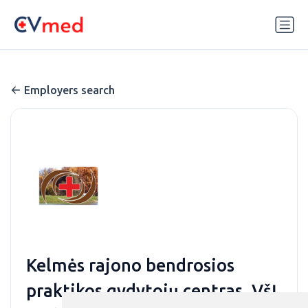
Update cookies preferences
Employers search
Kelmės rajono bendrosios
praktikos gydytojų centras, VšĮ