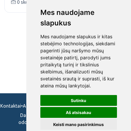
0 skelbimai (-ų)
kelmesbpgc.lt
Mes naudojame
slapukus
Mes naudojame slapukus ir kitas
stebėjimo technologijas, siekdami
pagerinti jūsų naršymo mūsų
svetainėje patirtį, parodyti jums
pritaikytą turinį ir tikslinius
skelbimus, išanalizuoti mūsų
svetainės srautą ir suprasti, iš kur
ateina mūsų lankytojai.
Sutinku
Kontaktai
•
Apie mus
•
Naudojimosi taisykės
•
Privatumo politika
Aš atsisakau
Darbo skelbimai ir pasiūlymai: gydytojams,
odontologams, slaugytojams, veterinarams,
Keisti mano pasirinkimus
vaistininkams.