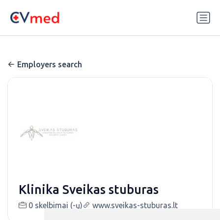
Update cookies preferences
Employers search
Klinika Sveikas stuburas
0 skelbimai (-ų)
www.sveikas-stuburas.lt