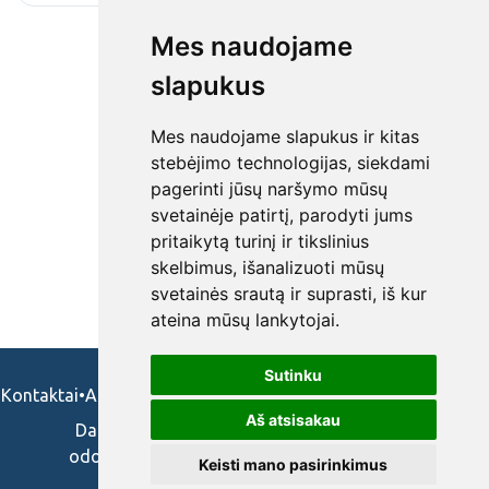
Mes naudojame
slapukus
Mes naudojame slapukus ir kitas
stebėjimo technologijas, siekdami
pagerinti jūsų naršymo mūsų
svetainėje patirtį, parodyti jums
pritaikytą turinį ir tikslinius
skelbimus, išanalizuoti mūsų
svetainės srautą ir suprasti, iš kur
ateina mūsų lankytojai.
Sutinku
Kontaktai
•
Apie mus
•
Naudojimosi taisykės
•
Privatumo politika
Aš atsisakau
Darbo skelbimai ir pasiūlymai: gydytojams,
odontologams, slaugytojams, veterinarams,
Keisti mano pasirinkimus
vaistininkams.