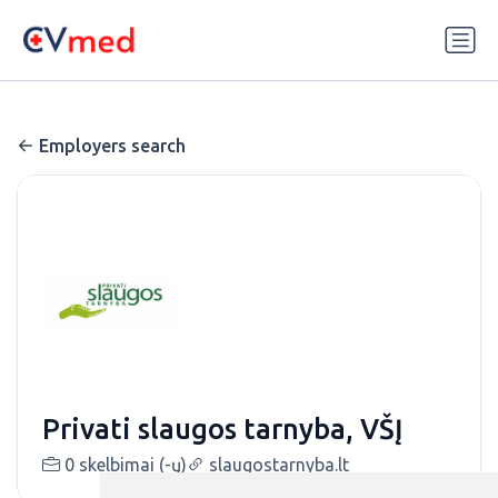
Update cookies preferences
Employers search
Privati slaugos tarnyba, VŠĮ
0 skelbimai (-ų)
slaugostarnyba.lt