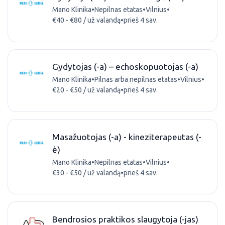
Mano Klinika
•
Nepilnas etatas
•
Vilnius
•
€40 - €80 / už valandą
•
prieš 4 sav.
Gydytojas (-a) – echoskopuotojas (-a)
Mano Klinika
•
Pilnas arba nepilnas etatas
•
Vilnius
•
€20 - €50 / už valandą
•
prieš 4 sav.
Masažuotojas (-a) - kineziterapeutas (-
ė)
Mano Klinika
•
Nepilnas etatas
•
Vilnius
•
€30 - €50 / už valandą
•
prieš 4 sav.
Bendrosios praktikos slaugytoja (-jas)