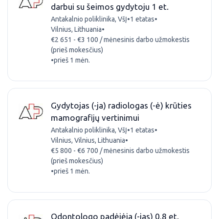
darbui su šeimos gydytoju 1 et.
Antakalnio poliklinika, VšĮ
•
1 etatas
•
Vilnius, Lithuania
•
€2 651 - €3 100 / mėnesinis darbo užmokestis
(prieš mokesčius)
•
prieš 1 mėn.
Gydytojas (-ja) radiologas (-ė) krūties
mamografijų vertinimui
Antakalnio poliklinika, VšĮ
•
1 etatas
•
Vilnius, Vilnius, Lithuania
•
€5 800 - €6 700 / mėnesinis darbo užmokestis
(prieš mokesčius)
•
prieš 1 mėn.
Odontologo padėjėja (-jas) 0,8 et.