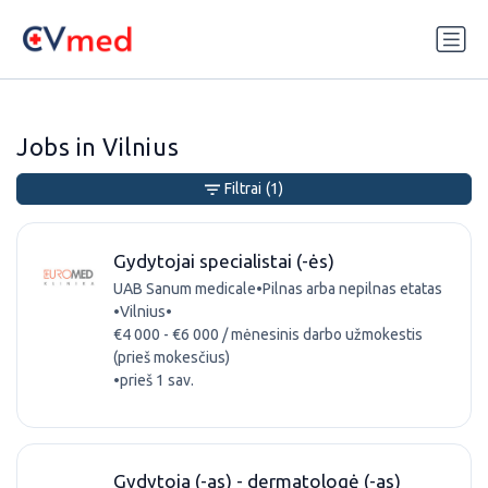
Update cookies preferences
Jobs in Vilnius
Filtrai
(1)
Gydytojai specialistai (-ės)
UAB Sanum medicale
•
Pilnas arba nepilnas etatas
•
Vilnius
•
€4 000 - €6 000 / mėnesinis darbo užmokestis
(prieš mokesčius)
•
prieš 1 sav.
Gydytoja (-as) - dermatologė (-as)