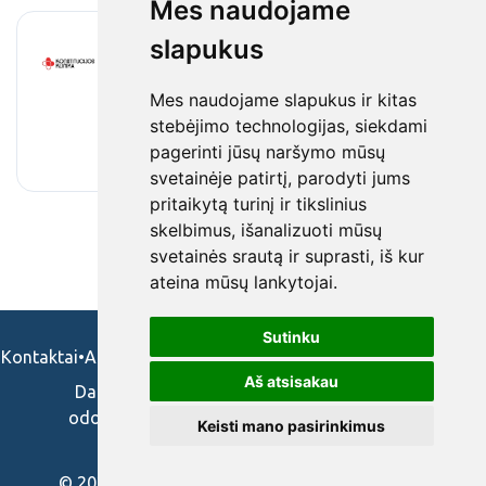
Mes naudojame
slapukus
Bendrosios praktikos slaugytoja (-as)
Konstitucijos klinika
•
0.5 etato
•
Vilnius, Lithuania
•
Mes naudojame slapukus ir kitas
€827 / mėnesinis darbo užmokestis (prieš
mokesčius)
stebėjimo technologijas, siekdami
•
prieš 2 mėn.
pagerinti jūsų naršymo mūsų
svetainėje patirtį, parodyti jums
pritaikytą turinį ir tikslinius
skelbimus, išanalizuoti mūsų
svetainės srautą ir suprasti, iš kur
ateina mūsų lankytojai.
Sutinku
Kontaktai
•
Apie mus
•
Naudojimosi taisykės
•
Privatumo politika
Aš atsisakau
Darbo skelbimai ir pasiūlymai: gydytojams,
odontologams, slaugytojams, veterinarams,
Keisti mano pasirinkimus
vaistininkams.
© 2026 Cvmed.lt/Nacionalinis mokymų centras