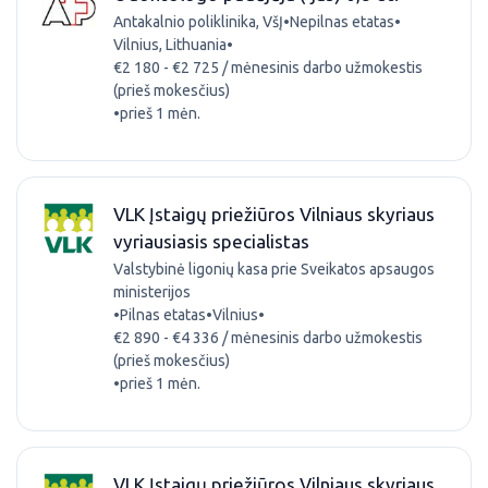
Antakalnio poliklinika, VšĮ
•
Nepilnas etatas
•
Vilnius, Lithuania
•
€2 180 - €2 725 / mėnesinis darbo užmokestis
(prieš mokesčius)
•
prieš 1 mėn.
VLK Įstaigų priežiūros Vilniaus skyriaus
vyriausiasis specialistas
Valstybinė ligonių kasa prie Sveikatos apsaugos
ministerijos
•
Pilnas etatas
•
Vilnius
•
€2 890 - €4 336 / mėnesinis darbo užmokestis
(prieš mokesčius)
•
prieš 1 mėn.
VLK Įstaigų priežiūros Vilniaus skyriaus