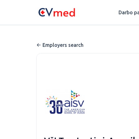
Update cookies preferences
Darbo pa
Employers search