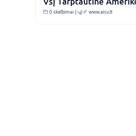
VšĮ Tarptautinė Amerik
0 skelbimai (-ų)
www.aisv.lt