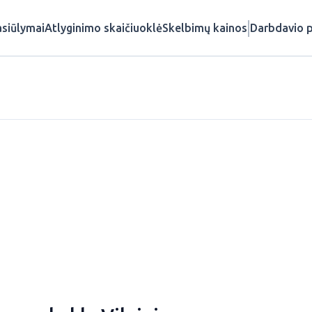
siūlymai
Atlyginimo skaičiuoklė
Skelbimų kainos
Darbdavio p