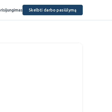
risijungimas
Skelbti darbo pasiūlymą