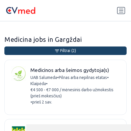
Update cookies preferences
Medicina jobs in Gargždai
Filtrai
(2)
Medicinos arba šeimos gydytoja(s)
UAB Salumeda
•
Pilnas arba nepilnas etatas
•
Klaipėda
•
€4 500 - €7 000 / mėnesinis darbo užmokestis
(prieš mokesčius)
•
prieš 2 sav.
VLK Įstaigų priežiūros Klaipėdos