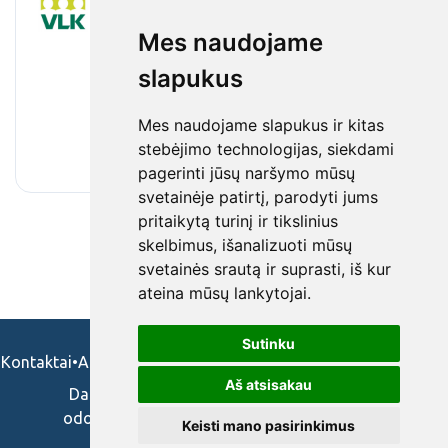
skyriaus vyriausiasis specialistas
Mes naudojame
Valstybinė ligonių kasa prie Sveikatos apsaugos
ministerijos
slapukus
•
Pilnas etatas
•
Klaipėda
•
€2 890 - €4 336 / mėnesinis darbo užmokestis
Mes naudojame slapukus ir kitas
(prieš mokesčius)
stebėjimo technologijas, siekdami
•
prieš 1 mėn.
pagerinti jūsų naršymo mūsų
svetainėje patirtį, parodyti jums
pritaikytą turinį ir tikslinius
skelbimus, išanalizuoti mūsų
svetainės srautą ir suprasti, iš kur
ateina mūsų lankytojai.
Sutinku
Kontaktai
•
Apie mus
•
Naudojimosi taisykės
•
Privatumo politika
Aš atsisakau
Darbo skelbimai ir pasiūlymai: gydytojams,
odontologams, slaugytojams, veterinarams,
Keisti mano pasirinkimus
vaistininkams.