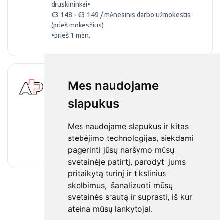
druskininkai
•
€3 148 - €3 149 / mėnesinis darbo užmokestis
(prieš mokesčius)
•
prieš 1 mėn.
Gydytojas (-ja) radiologas (-ė) krūties
Mes naudojame
mamografijų vertinimui
slapukus
Antakalnio poliklinika, VšĮ
•
1 etatas
•
Vilnius, Vilnius, Lithuania
•
Mes naudojame slapukus ir kitas
€5 800 - €6 700 / mėnesinis darbo užmokestis
(prieš mokesčius)
stebėjimo technologijas, siekdami
•
prieš 1 mėn.
pagerinti jūsų naršymo mūsų
svetainėje patirtį, parodyti jums
pritaikytą turinį ir tikslinius
skelbimus, išanalizuoti mūsų
svetainės srautą ir suprasti, iš kur
ateina mūsų lankytojai.