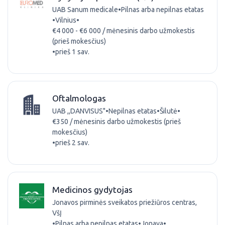
UAB Sanum medicale
•
Pilnas arba nepilnas etatas
•
Vilnius
•
€4 000 - €6 000 / mėnesinis darbo užmokestis
(prieš mokesčius)
•
prieš 1 sav.
Oftalmologas
UAB ,,DANVISUS"
•
Nepilnas etatas
•
Šilutė
•
€350 / mėnesinis darbo užmokestis (prieš
mokesčius)
•
prieš 2 sav.
Medicinos gydytojas
Jonavos pirminės sveikatos priežiūros centras,
VšĮ
•
Pilnas arba nepilnas etatas
•
Jonava
•