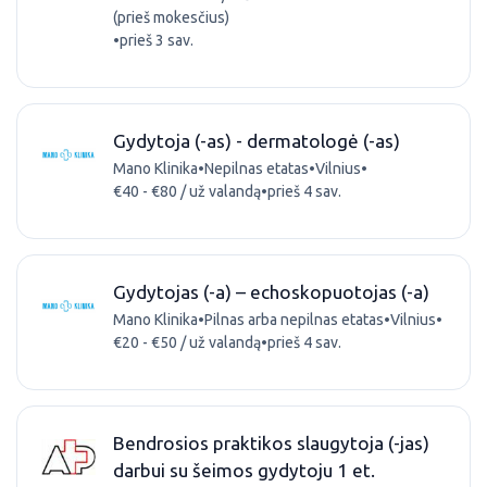
(prieš mokesčius)
•
prieš 3 sav.
Gydytoja (-as) - dermatologė (-as)
Mano Klinika
•
Nepilnas etatas
•
Vilnius
•
€40 - €80 / už valandą
•
prieš 4 sav.
Gydytojas (-a) – echoskopuotojas (-a)
Mano Klinika
•
Pilnas arba nepilnas etatas
•
Vilnius
•
€20 - €50 / už valandą
•
prieš 4 sav.
Bendrosios praktikos slaugytoja (-jas)
darbui su šeimos gydytoju 1 et.