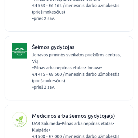
€4 553 - €6 162 / mėnesinis darbo užmokestis
(prieš mokesčius)
•
prieš 2 sav.
Šeimos gydytojas
Jonavos pirminės sveikatos priežiūros centras,
VšĮ
•
Pilnas arba nepilnas etatas
•
Jonava
•
€4 415 - €8 500 / mėnesinis darbo užmokestis
(prieš mokesčius)
•
prieš 2 sav.
Medicinos arba šeimos gydytoja(s)
UAB Salumeda
•
Pilnas arba nepilnas etatas
•
Klaipėda
•
€4 500 - €7 000 / mėnesinis darbo užmokestis