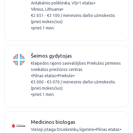
Antakalnio poliklinika, VšĮ
•
1 etatas
•
Vilnius, Lithuania
•
€2 651 - €3 100 / mėnesinis darbo užmokestis
(prieš mokesčius)
•
prieš 1 mėn.
Šeimos gydytojas
Klaipėdos rajono savivaldybės Priekulės pirminės
sveikatos priežiūros centras
•
Pilnas etatas
•
Priekulė
•
€5 000 - €5 070 / mėnesinis darbo užmokestis
(prieš mokesčius)
•
prieš 1 mėn.
Medicinos biologas
Viešoji įstaiga Druskininkų ligoninė
•
Pilnas etatas
•