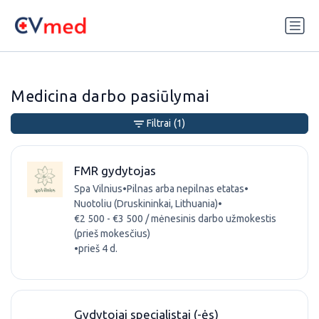
Update cookies preferences
Medicina darbo pasiūlymai
Filtrai
(1)
FMR gydytojas
Spa Vilnius
•
Pilnas arba nepilnas etatas
•
Nuotoliu (Druskininkai, Lithuania)
•
€2 500 - €3 500 / mėnesinis darbo užmokestis
(prieš mokesčius)
•
prieš 4 d.
Gydytojai specialistai (-ės)