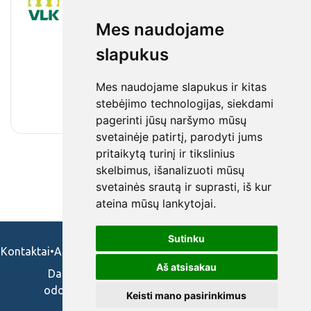
skyriaus vyriausiasis specialistas
Mes naudojame
Valstybinė ligonių kasa prie Sveikatos apsaugos
ministerijos
slapukus
•
Pilnas etatas
•
Klaipėda
•
€2 890 - €4 336 / mėnesinis darbo užmokestis
Mes naudojame slapukus ir kitas
(prieš mokesčius)
stebėjimo technologijas, siekdami
•
prieš 1 mėn.
pagerinti jūsų naršymo mūsų
svetainėje patirtį, parodyti jums
pritaikytą turinį ir tikslinius
skelbimus, išanalizuoti mūsų
svetainės srautą ir suprasti, iš kur
ateina mūsų lankytojai.
Sutinku
Kontaktai
•
Apie mus
•
Naudojimosi taisykės
•
Privatumo politika
Aš atsisakau
Darbo skelbimai ir pasiūlymai: gydytojams,
odontologams, slaugytojams, veterinarams,
Keisti mano pasirinkimus
vaistininkams.