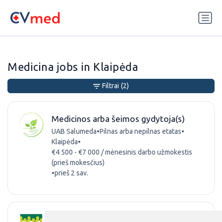
Update cookies preferences
Medicina jobs in Klaipėda
Filtrai
(2)
Medicinos arba šeimos gydytoja(s)
UAB Salumeda
•
Pilnas arba nepilnas etatas
•
Klaipėda
•
€4 500 - €7 000 / mėnesinis darbo užmokestis
(prieš mokesčius)
•
prieš 2 sav.
VLK Įstaigų priežiūros Klaipėdos