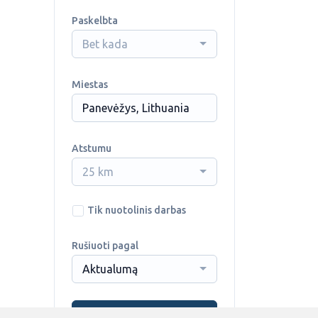
Paskelbta
Bet kada
Miestas
Atstumu
25 km
Tik nuotolinis darbas
Rušiuoti pagal
Aktualumą
Ieškoti