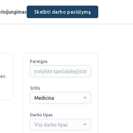
risijungimas
Skelbti darbo pasiūlymą
Pareigos
mėn.
Sritis
Medicina
Darbo tipas
Visi darbo tipai