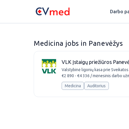
Update cookies preferences
Darbo pa
Medicina jobs in Panevėžys
VLK Įstaigų priežiūros Panevėž
Valstybinė ligonių kasa prie Sveikatos
€2 890 - €4 336 / mėnesinis darbo už
Medicina
Auditorius