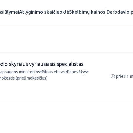
siūlymai
Atlyginimo skaičiuoklė
Skelbimų kainos
Darbdavio p
io skyriaus vyriausiasis specialistas
 apsaugos ministerijos
•
Pilnas etatas
•
Panevėžys
•
prieš 1 
mokestis (prieš mokesčius)