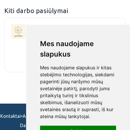
Kiti darbo pasiūlymai
FMR gydytojas
Spa Vilnius
•
Pilnas arba nepilnas etatas
•
Nuotoliu (Druskininkai, Lithuania)
•
Mes naudojame
€2 500 - €3 500 / mėnesinis darbo užmokestis
slapukus
(prieš mokesčius)
•
prieš 4 d.
Mes naudojame slapukus ir kitas
stebėjimo technologijas, siekdami
pagerinti jūsų naršymo mūsų
svetainėje patirtį, parodyti jums
pritaikytą turinį ir tikslinius
skelbimus, išanalizuoti mūsų
svetainės srautą ir suprasti, iš kur
Kontaktai
•
Apie mus
•
Naudojimosi taisykės
•
Privatumo politika
ateina mūsų lankytojai.
Darbo skelbimai ir pasiūlymai: gydytojams,