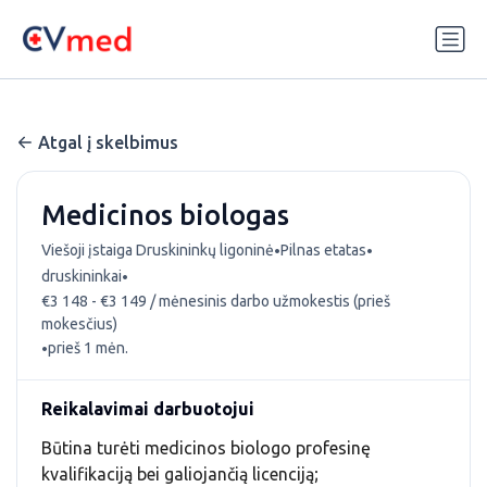
Update cookies preferences
Atgal į skelbimus
Medicinos biologas
•
•
Viešoji įstaiga Druskininkų ligoninė
Pilnas etatas
•
druskininkai
€3 148 - €3 149 / mėnesinis darbo užmokestis (prieš
mokesčius)
•
prieš 1 mėn.
Reikalavimai darbuotojui
Būtina turėti medicinos biologo profesinę
kvalifikaciją bei galiojančią licenciją;