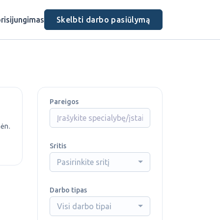
risijungimas
Skelbti darbo pasiūlymą
Pareigos
mėn.
Sritis
Pasirinkite sritį
Darbo tipas
Visi darbo tipai