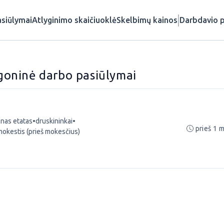
siūlymai
Atlyginimo skaičiuoklė
Skelbimų kainos
Darbdavio p
igoninė darbo pasiūlymai
lnas etatas
•
druskininkai
•
prieš 1 
mokestis (prieš mokesčius)