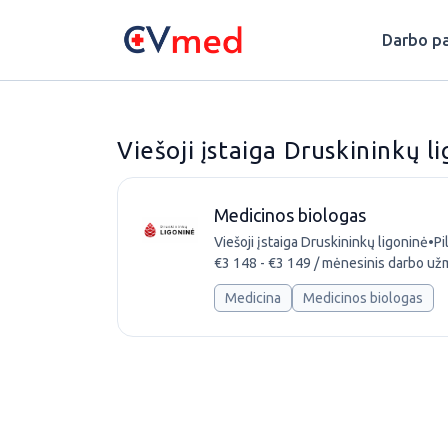
Update cookies preferences
Darbo pa
Viešoji įstaiga Druskininkų l
Medicinos biologas
Viešoji įstaiga Druskininkų ligoninė
•
Pi
€3 148 - €3 149 / mėnesinis darbo už
Medicina
Medicinos biologas