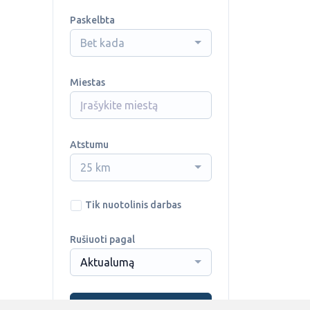
Paskelbta
Bet kada
Miestas
Atstumu
25 km
Tik nuotolinis darbas
Rušiuoti pagal
Aktualumą
Ieškoti